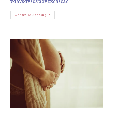
vdavsdvsdvadvzxcascac
Fases
Continue Reading
Da
Gestação