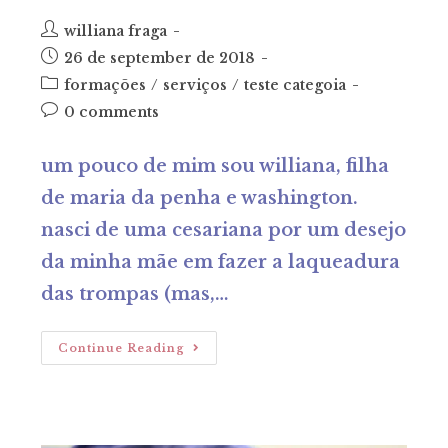
post
williana fraga
author:
post
26 de september de 2018
published:
post
formações
/
serviços
/
teste categoia
category:
post
0 comments
comments:
um pouco de mim sou williana, filha
de maria da penha e washington.
nasci de uma cesariana por um desejo
da minha mãe em fazer a laqueadura
das trompas (mas,…
ME
Continue Reading
DESCOBRI
DOULA!!!