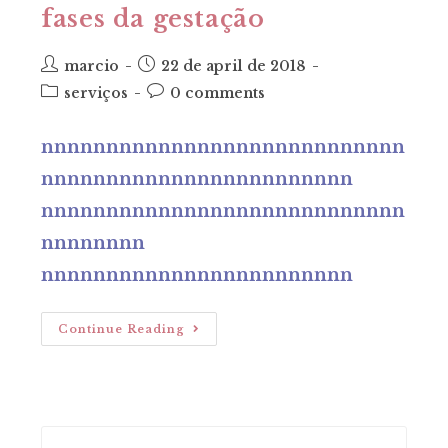
fases da gestação
post
post
marcio
22 de april de 2018
author:
published:
post
post
serviços
0 comments
category:
comments:
nnnnnnnnnnnnnnnnnnnnnnnnnnnn
nnnnnnnnnnnnnnnnnnnnnnnn
nnnnnnnnnnnnnnnnnnnnnnnnnnnn
nnnnnnnn
nnnnnnnnnnnnnnnnnnnnnnnn
Fases
Continue Reading
Da
Gestação