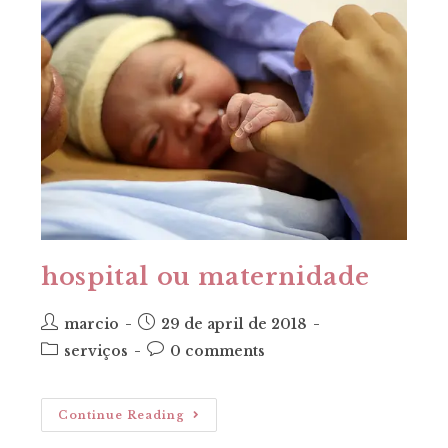
hospital ou maternidade
post
post
marcio
29 de april de 2018
author:
published:
post
post
serviços
0 comments
category:
comments:
Hospital
Continue Reading
Ou
Maternidade