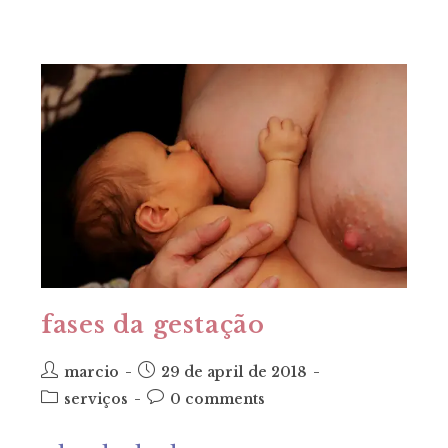
fases da gestação
post
post
marcio
29 de april de 2018
author:
published:
post
post
serviços
0 comments
category:
comments: