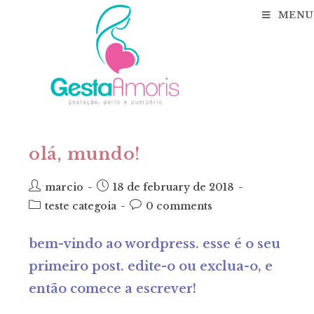
skip
MENU
to
content
olá, mundo!
post
post
marcio
18 de february de 2018
author:
published:
post
post
teste categoia
0 comments
category:
comments:
bem-vindo ao wordpress. esse é o seu
primeiro post. edite-o ou exclua-o, e
então comece a escrever!